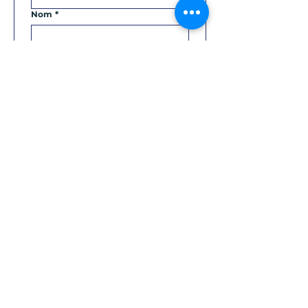
Nom
*
Téléphone
*
E‑mail
*
Adresse
*
Mon Magasin
*
Sujet
*
Message