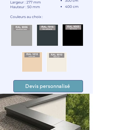
300 cm
Largeur : 277 mm
400 cm
Hauteur : 50 mm​
Couleurs au choix :
Devis personnalisé