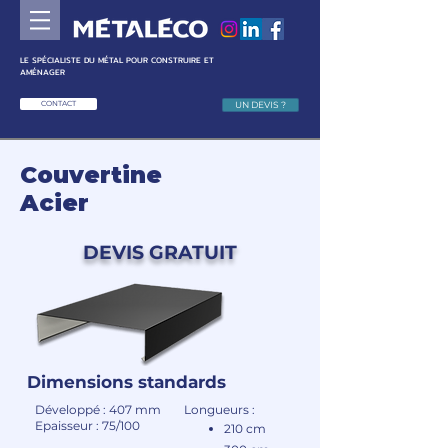
LE SPÉCIALISTE DU MÉTAL POUR CONSTRUIRE ET
AMÉNAGER
CONTACT
UN DEVIS ?
Couvertine
Acier
DEVIS GRATUIT
Dimensions standards
Développé : 407 mm
Longueurs :
Epaisseur : 75/100
210 cm